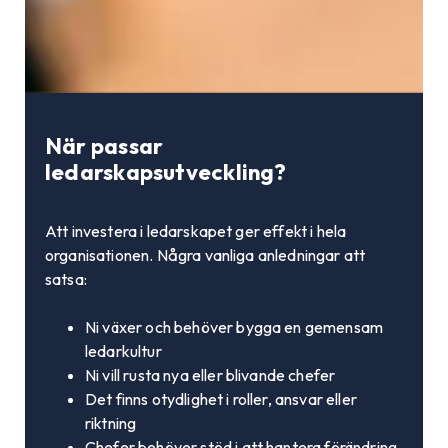
När passar
ledarskapsutveckling?
Att investera i ledarskapet ger effekt i hela
organisationen. Några vanliga anledningar att
satsa:
Ni växer och behöver bygga en gemensam
ledarkultur
Ni vill rusta nya eller blivande chefer
Det finns otydlighet i roller, ansvar eller
riktning
Chefer behöver stöd i att hantera förändring