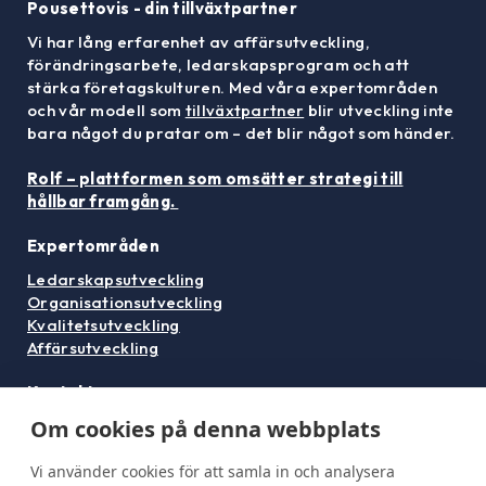
Pousettovis - din tillväxtpartner
Vi har lång erfarenhet av affärsutveckling,
förändringsarbete, ledarskapsprogram och att
stärka företagskulturen. Med våra expertområden
och vår modell som
tillväxtpartner
blir utveckling inte
bara något du pratar om – det blir något som händer.
Rolf – plattformen som omsätter strategi till
hållbar framgång.
Expertområden
Ledarskapsutveckling
Organisationsutveckling
Kvalitetsutveckling
Affärsutveckling
Kontakta oss
Om cookies på denna webbplats
gabriel@pousettovis.se
072-468 08 73
Vi använder cookies för att samla in och analysera